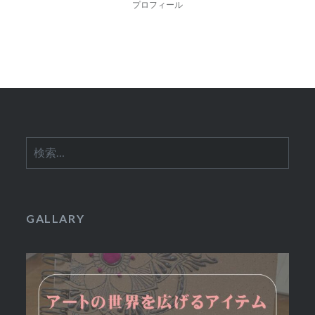
ナ
プロフィール
ビ
ゲ
ー
シ
ョ
検
ン
索:
GALLARY