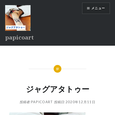
コ
メニュー
ン
テ
ン
ツ
へ
papicoart
ス
キ
ッ
プ
ジャグアタトゥー
投稿者:
PAPICOART
投稿日:
2020年12月11日