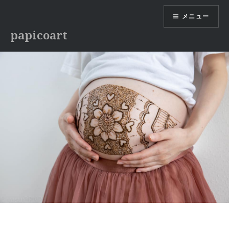
コ
メニュー
ン
テ
papicoart
ン
ツ
へ
ス
キ
ッ
プ