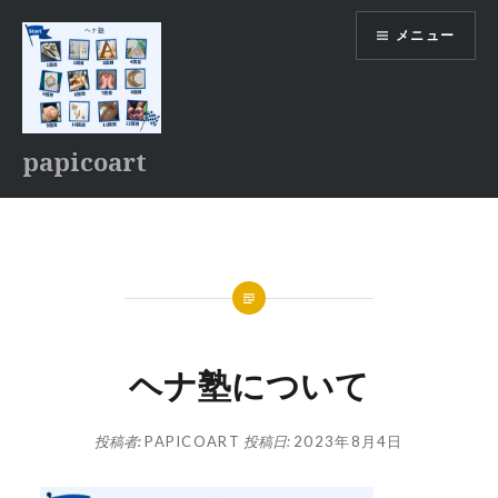
コ
メニュー
ン
テ
ン
ツ
へ
papicoart
ス
キ
ッ
プ
ヘナ塾について
投稿者:
PAPICOART
投稿日:
2023年8月4日