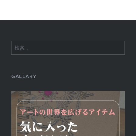
ゲ
ー
シ
ョ
検
ン
索:
GALLARY