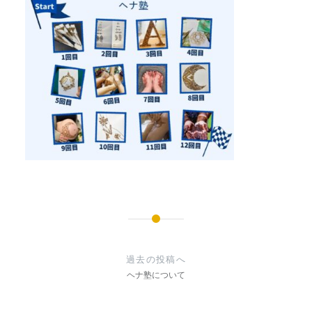
投
稿
過去の投稿へ
ナ
ヘナ塾について
ビ