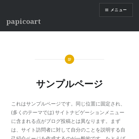
コ
メニュー
ン
テ
papicoart
ン
ツ
へ
ス
キ
ッ
プ
サンプルページ
これはサンプルページです。同じ位置に固定され、
(多くのテーマでは) サイトナビゲーションメニュー
に含まれる点がブログ投稿とは異なります。まず
は、サイト訪問者に対して自分のことを説明する自
己紹介ページを作成するのが一般的です。たとえば