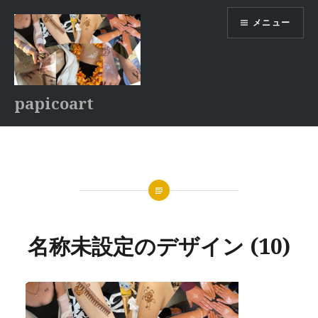
コ
メニュー
ン
テ
ン
ツ
へ
papicoart
ス
キ
ッ
プ
名称未設定のデザイン (10)