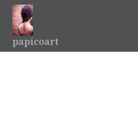
コ
ン
テ
ン
ツ
papicoart
へ
ス
キ
ッ
プ