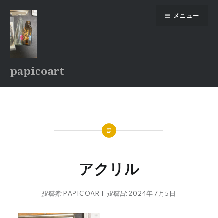
コ
メニュー
ン
テ
ン
ツ
へ
papicoart
ス
キ
ッ
プ
アクリル
投稿者:
PAPICOART
投稿日:
2024年7月5日