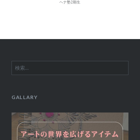
ナ
ヘナ塾2期生
ビ
ゲ
ー
シ
ョ
検
ン
索:
GALLARY