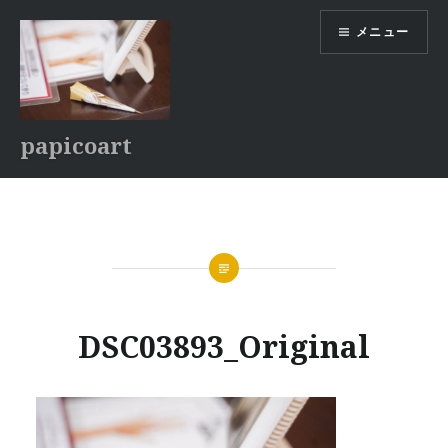
コ
メニュー
ン
テ
ン
ツ
へ
papicoart
ス
キ
ッ
プ
DSC03893_Original