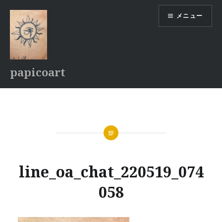
コ
メニュー
ン
テ
ン
ツ
へ
papicoart
ス
キ
ッ
プ
line_oa_chat_220519_074
058