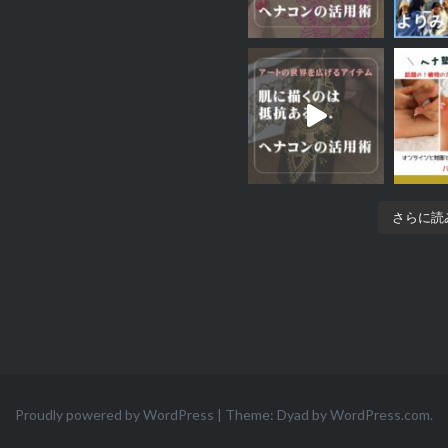
さらに読み
Proudly powered by WordPress
|
Theme: Dyad by
WordPress.com
.