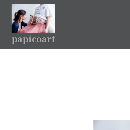
コ
ン
テ
ン
ツ
papicoart
へ
ス
キ
ッ
プ