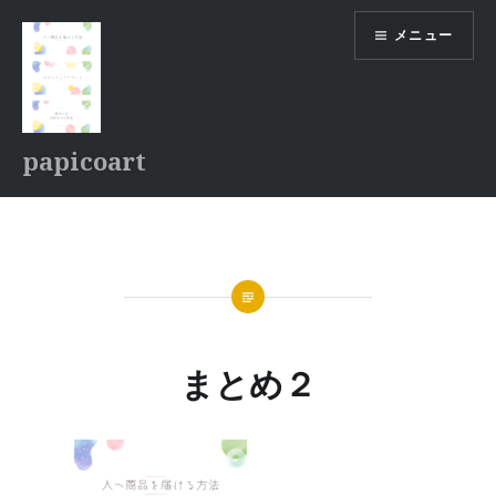
コ
メニュー
ン
テ
ン
ツ
へ
papicoart
ス
キ
ッ
プ
まとめ２