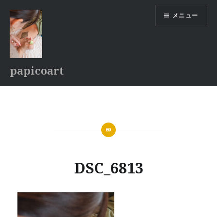
コ
メニュー
ン
テ
ン
ツ
へ
papicoart
ス
キ
ッ
プ
DSC_6813