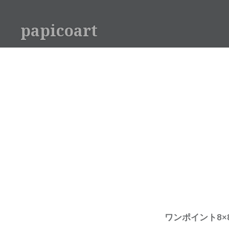
コ
ン
papicoart
テ
ン
ツ
へ
ス
キ
ッ
プ
ワンポイント8×8c