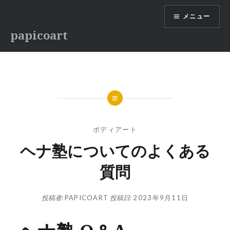
コ
メニュー
ン
テ
papicoart
ン
ツ
へ
ス
キ
ッ
プ
ボディアート
ヘナ塾についてのよくある
質問
投稿者:
PAPICOART
投稿日:
2023年9月11日