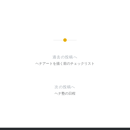
投
稿
過去の投稿へ
ナ
ヘナアートを描く前のチェックリスト
ビ
ゲ
次の投稿へ
ー
ヘナ塾の日程
シ
ョ
ン